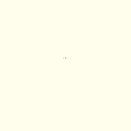
.
.
.