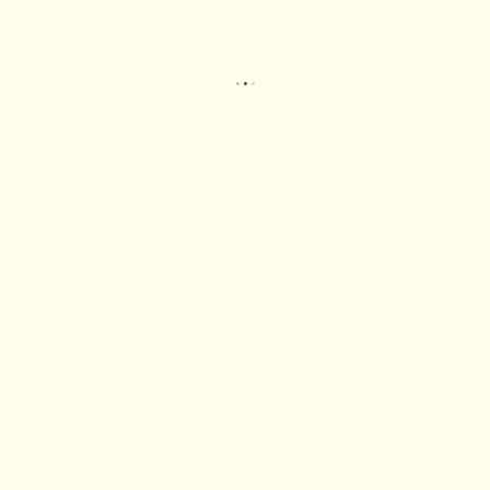
.
.
.