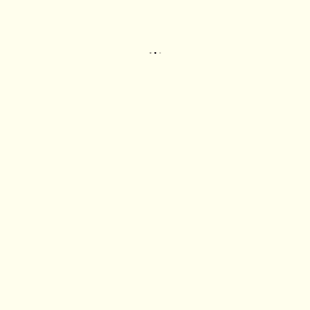
.
.
.