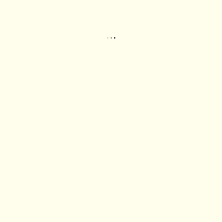
.
.
.