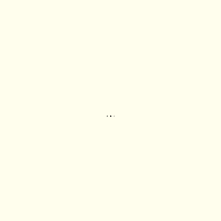
.
.
.