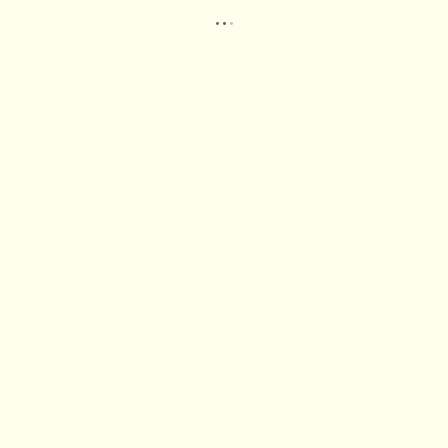
.
.
.